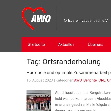
Startseite
Aktuelles
Über uns
Tag: Ortsranderholung
Harmonie und optimale Zusammenarbeit p
15. August 2023
| Kategorien:
AWO
,
Berichte
,
ORE
,
Or
Abschlussfest in der Bergstraßen
hold war, so konnte beim Abschlu
eine uneingeschränkte Erfolgsbila
denen zwar immer wieder…