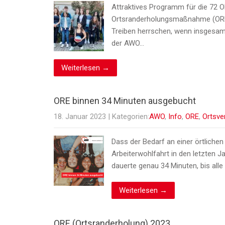
Attraktives Programm für die 72 O
Ortsranderholungsmaßnahme (ORE) d
Treiben herrschen, wenn insgesamt 
der AWO…
Weiterlesen →
ORE binnen 34 Minuten ausgebucht
18. Januar 2023
| Kategorien:
AWO
,
Info
,
ORE
,
Ortsve
Dass der Bedarf an einer örtlichen
Arbeiterwohlfahrt in den letzten 
dauerte genau 34 Minuten, bis all
Weiterlesen →
ORE (Ortsranderholung) 2023