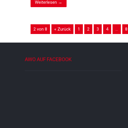
Weiterlesen →
2 von 8
« Zurück
1
2
3
4
…
8
AWO AUF FACEBOOK