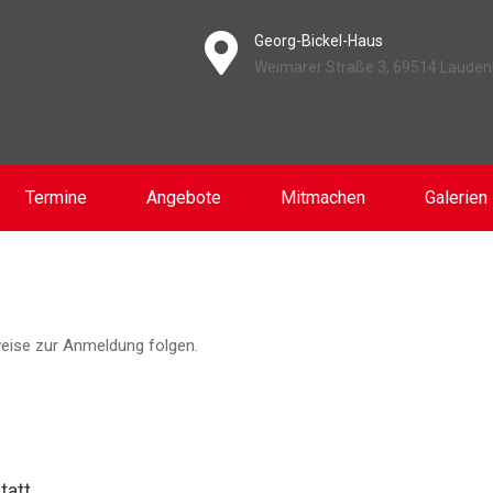
Georg-Bickel-Haus
Weimarer Straße 3, 69514 Laude
Termine
Angebote
Mitmachen
Galerien
eise zur Anmeldung folgen.
tatt