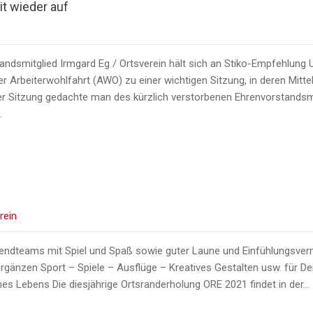
t wieder auf
dsmitglied Irmgard Eg / Ortsverein hält sich an Stiko-Empfehlung 
r Arbeiterwohlfahrt (AWO) zu einer wichtigen Sitzung, in deren Mitt
der Sitzung gedachte man des kürzlich verstorbenen Ehrenvorstandsm
…
rein
ugendteams mit Spiel und Spaß sowie guter Laune und Einfühlungsve
rgänzen Sport – Spiele – Ausflüge – Kreatives Gestalten usw. für D
es Lebens Die diesjährige Ortsranderholung ORE 2021 findet in der…