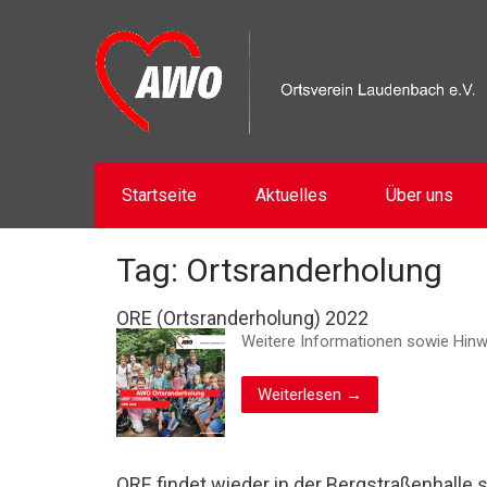
Startseite
Aktuelles
Über uns
Tag: Ortsranderholung
ORE (Ortsranderholung) 2022
Weitere Informationen sowie Hinw
Weiterlesen →
ORE findet wieder in der Bergstraßenhalle s