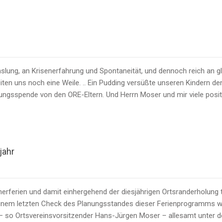
lung, an Krisenerfahrung und Spontaneität, und dennoch reich an g
leiten uns noch eine Weile. .. Ein Pudding versüßte unseren Kindern
ungsspende von den ORE-Eltern. Und Herrn Moser und mir viele posit
jahr
ferien und damit einhergehend der diesjährigen Ortsranderholung tr
einem letzten Check des Planungsstandes dieser Ferienprogramms wi
gs – so Ortsvereinsvorsitzender Hans-Jürgen Moser – allesamt unter