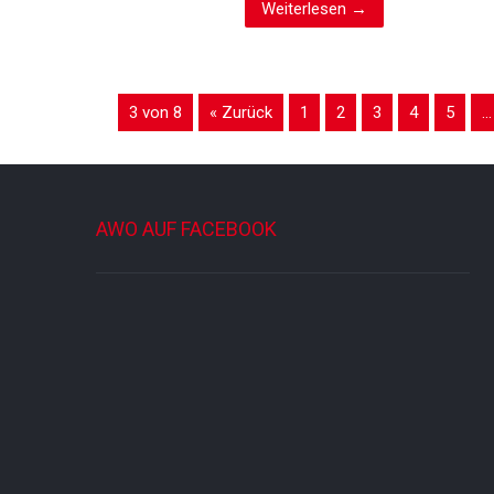
Weiterlesen →
3 von 8
« Zurück
1
2
3
4
5
…
AWO AUF FACEBOOK