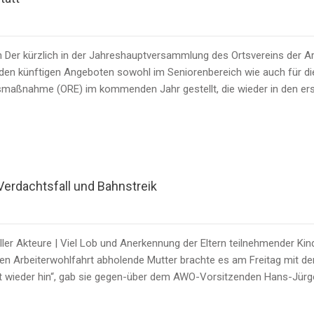
Der kürzlich in der Jahreshauptversammlung des Ortsvereins der Arb
t den künftigen Angeboten sowohl im Seniorenbereich wie auch für d
smaßnahme (ORE) im kommenden Jahr gestellt, die wieder in den ers
Verdachtsfall und Bahnstreik
r Akteure | Viel Lob und Anerkennung der Eltern teilnehmender Kind
chen Arbeiterwohlfahrt abholende Mutter brachte es am Freitag mit 
ngt wieder hin“, gab sie gegen-über dem AWO-Vorsitzenden Hans-Jür