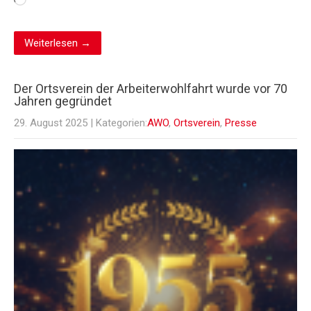
Wird
geladen …
Weiterlesen →
Der Ortsverein der Arbeiterwohlfahrt wurde vor 70
Jahren gegründet
29. August 2025
| Kategorien:
AWO
,
Ortsverein
,
Presse