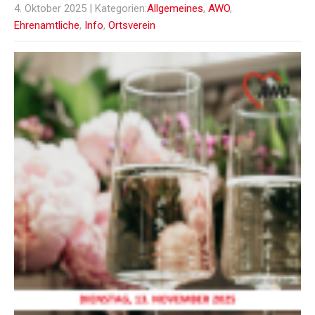
4. Oktober 2025
| Kategorien:
Allgemeines
,
AWO
,
Ehrenamtliche
,
Info
,
Ortsverein