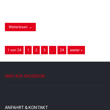
Weiterlesen →
1 von 24
1
2
3
…
24
weiter »
AWO AUF FACEBOOK
ANFAHRT & KONTAKT