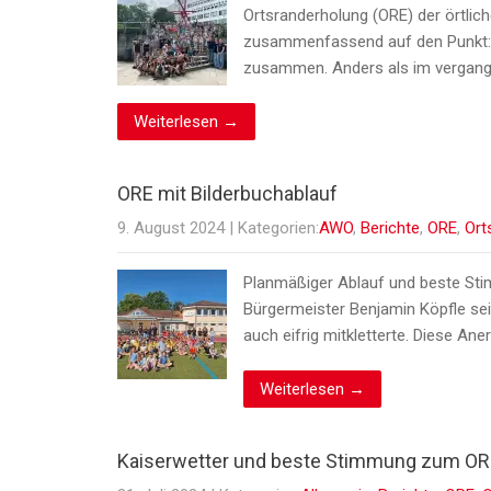
Ortsranderholung (ORE) der örtlic
zusammenfassend auf den Punkt: „wi
zusammen. Anders als im vergan
Weiterlesen →
ORE mit Bilderbuchablauf
9. August 2024
| Kategorien:
AWO
,
Berichte
,
ORE
,
Ort
Planmäßiger Ablauf und beste Sti
Bürgermeister Benjamin Köpfle se
auch eifrig mitkletterte. Diese An
Weiterlesen →
Kaiserwetter und beste Stimmung zum OR