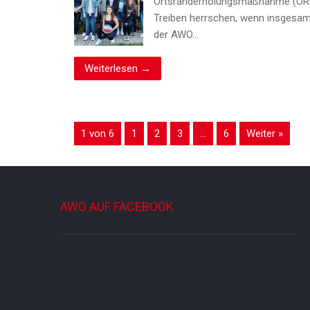
Ortsranderholungsmaßnahme (ORE) d
Treiben herrschen, wenn insgesamt 
der AWO…
Weiterlesen →
1 von 6
1
2
3
…
6
Weiter »
AWO AUF FACEBOOK