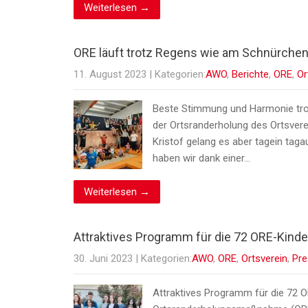
Weiterlesen →
ORE läuft trotz Regens wie am Schnürche
11. August 2023
| Kategorien:
AWO
,
Berichte
,
ORE
,
Or
Beste Stimmung und Harmonie trot
der Ortsranderholung des Ortsver
Kristof gelang es aber tagein tag
haben wir dank einer…
Weiterlesen →
Attraktives Programm für die 72 ORE-Kinde
30. Juni 2023
| Kategorien:
AWO
,
ORE
,
Ortsverein
,
Pre
Attraktives Programm für die 72 O