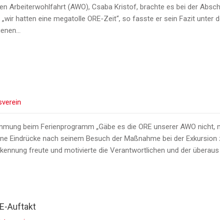
hen Arbeiterwohlfahrt (AWO), Csaba Kristof, brachte es bei der Absch
r hatten eine megatolle ORE-Zeit“, so fasste er sein Fazit unter de
genen…
sverein
mmung beim Ferienprogramm „Gäbe es die ORE unserer AWO nicht, mü
ine Eindrücke nach seinem Besuch der Maßnahme bei der Exkursion z
erkennung freute und motivierte die Verantwortlichen und der überaus
E-Auftakt