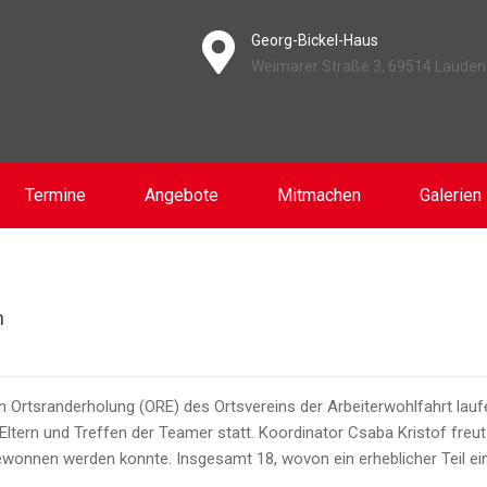
Georg-Bickel-Haus
Weimarer Straße 3, 69514 Laude
Termine
Angebote
Mitmachen
Galerien
n
en Ortsranderholung (ORE) des Ortsvereins der Arbeiterwohlfahrt lau
 Eltern und Treffen der Teamer statt. Koordinator Csaba Kristof fre
gewonnen werden konnte. Insgesamt 18, wovon ein erheblicher Teil 