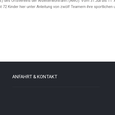
es Ortsvereins der Arbeiterwohlfahrt (AWO). Vom 31.Juli bis 11. Au
72 Kinder hier unter Anleitung von zwölf Teamern ihre sportlichen u
ANFAHRT & KONTAKT