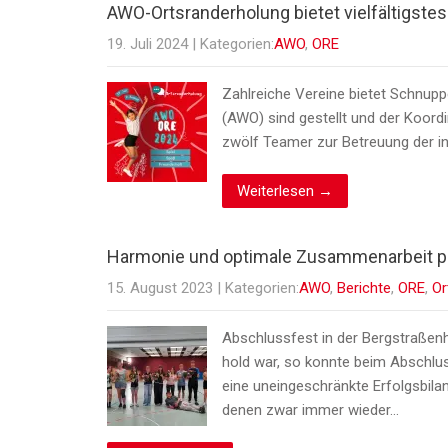
AWO-Ortsranderholung bietet vielfältigste
19. Juli 2024
| Kategorien:
AWO
,
ORE
Zahlreiche Vereine bietet Schnup
(AWO) sind gestellt und der Koord
zwölf Teamer zur Betreuung der in
Weiterlesen →
Harmonie und optimale Zusammenarbeit p
15. August 2023
| Kategorien:
AWO
,
Berichte
,
ORE
,
Or
Abschlussfest in der Bergstraßen
hold war, so konnte beim Abschlu
eine uneingeschränkte Erfolgsbila
denen zwar immer wieder…