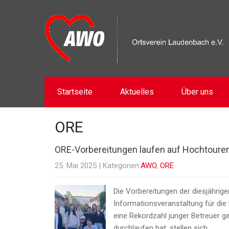
Startseite
Aktuelles
Über uns
ORE
ORE-Vorbereitungen laufen auf Hochtoure
25. Mai 2025
| Kategorien:
AWO
,
ORE
Die Vorbereitungen der diesjährig
Informationsveranstaltung für die
eine Rekordzahl junger Betreuer 
durchlaufen hat, stellen sich…