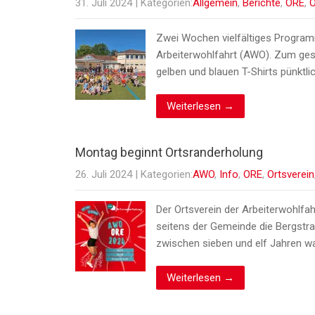
31. Juli 2024
| Kategorien:
Allgemein
,
Berichte
,
ORE
,
O
Zwei Wochen vielfältiges Programm
Arbeiterwohlfahrt (AWO). Zum gest
gelben und blauen T-Shirts pünktlic
Weiterlesen →
Montag beginnt Ortsranderholung
26. Juli 2024
| Kategorien:
AWO
,
Info
,
ORE
,
Ortsverein
Der Ortsverein der Arbeiterwohlfah
seitens der Gemeinde die Bergstra
zwischen sieben und elf Jahren wart
Weiterlesen →