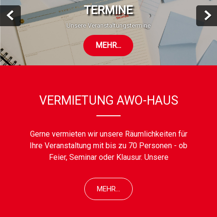
TERMINE
Unsere Veranstaltungstermine
MEHR...
VERMIETUNG AWO-HAUS
Gerne vermieten wir unsere Räumlichkeiten für
Ihre Veranstaltung mit bis zu 70 Personen - ob
Feier, Seminar oder Klausur. Unsere
MEHR...