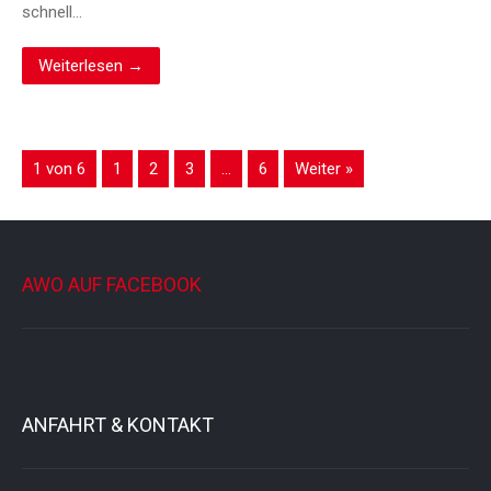
schnell…
Weiterlesen →
1 von 6
1
2
3
…
6
Weiter »
AWO AUF FACEBOOK
ANFAHRT & KONTAKT