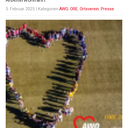
5. Februar 2025
| Kategorien:
AWO
,
ORE
,
Ortsverein
,
Presse