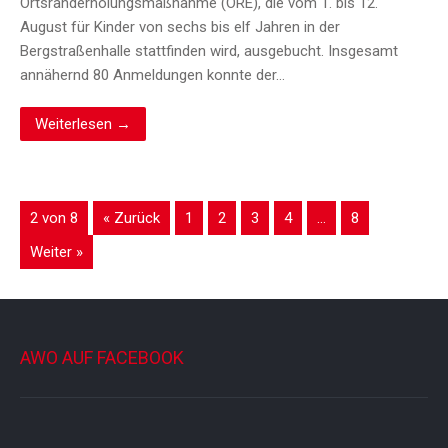
Ortsranderholungsmaßnahme (ORE), die vom 1. bis 12.
August für Kinder von sechs bis elf Jahren in der
Bergstraßenhalle stattfinden wird, ausgebucht. Insgesamt
annähernd 80 Anmeldungen konnte der…
Weiterlesen →
2 von 8
« Zurück
1
2
3
4
…
8
Weiter »
AWO AUF FACEBOOK