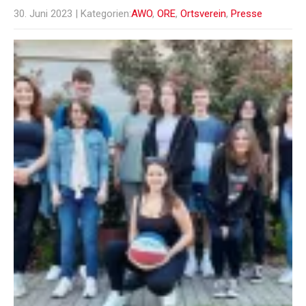
30. Juni 2023
| Kategorien:
AWO
,
ORE
,
Ortsverein
,
Presse