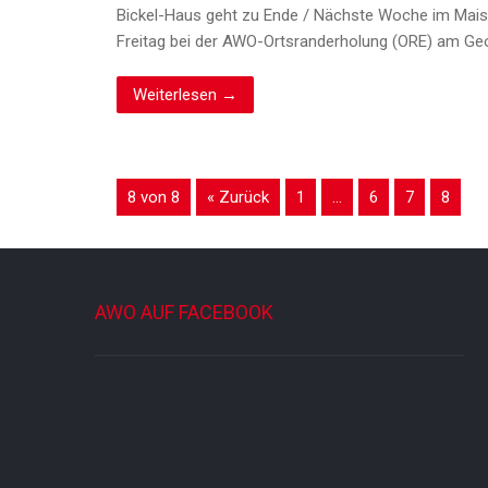
Bickel-Haus geht zu Ende / Nächste Woche im Mais
Freitag bei der AWO-Ortsranderholung (ORE) am Ge
Weiterlesen →
8 von 8
« Zurück
1
…
6
7
8
AWO AUF FACEBOOK