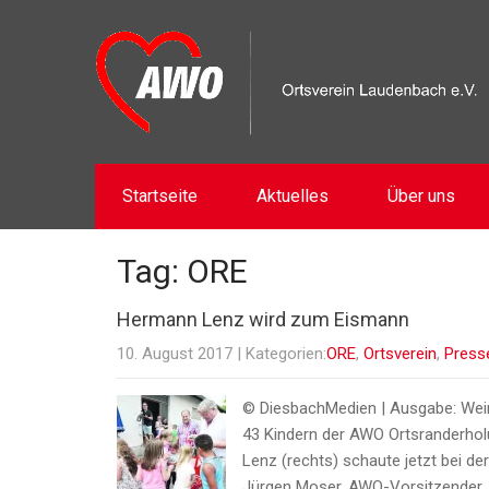
Startseite
Aktuelles
Über uns
Tag: ORE
Hermann Lenz wird zum Eismann
10. August 2017
| Kategorien:
ORE
,
Ortsverein
,
Press
© DiesbachMedien | Ausgabe: Wein
43 Kindern der AWO Ortsranderho
Lenz (rechts) schaute jetzt bei d
Jürgen Moser, AWO-Vorsitzender. 