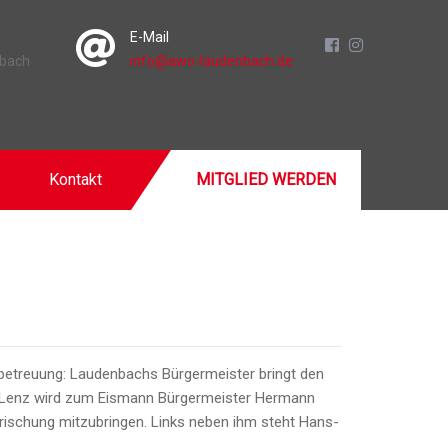
E-Mail
nbach
info@awo-laudenbach.de
Kontakt
MITGLIED WERDEN
betreuung: Laudenbachs Bürgermeister bringt den
n Lenz wird zum Eismann Bürgermeister Hermann
frischung mitzubringen. Links neben ihm steht Hans-