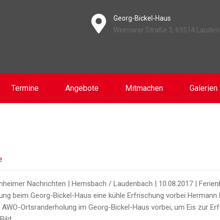
Georg-Bickel-Haus
Weimarer Straße 3, 69514 Laude
Termine
Angebote
Mitmachen
Galerien
e
heimer Nachrichten | Hemsbach / Laudenbach | 10.08.2017 | Ferien
lung beim Georg-Bickel-Haus eine kühle Erfrischung vorbei Herman
er AWO-Ortsranderholung im Georg-Bickel-Haus vorbei, um Eis zur Er
Bild:…