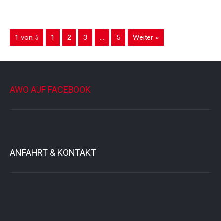
1 von 5
1
2
3
…
5
Weiter »
AWO AUF FACEBOOK
ANFAHRT & KONTAKT