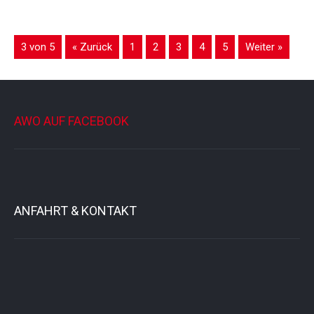
3 von 5
« Zurück
1
2
3
4
5
Weiter »
AWO AUF FACEBOOK
ANFAHRT & KONTAKT