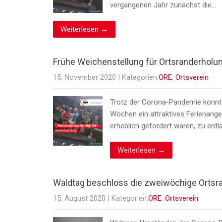
vergangenen Jahr zunächst die…
Weiterlesen →
Frühe Weichenstellung für Ortsranderholu
15. November 2020
| Kategorien:
ORE
,
Ortsverein
Trotz der Corona-Pandemie konnte
Wochen ein attraktives Ferienange
erheblich gefordert waren, zu en
Weiterlesen →
Waldtag beschloss die zweiwöchige Ortsra
15. August 2020
| Kategorien:
ORE
,
Ortsverein