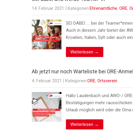
14. Februar 2021
| Kategorien:
Ehrenamtliche
,
ORE
,
O
SEI DABEI …. bei der Teamer*inne
Auch in diesem Jahr bietet der AW
Kroatien, Italien, Sylt oder auch e
Weiterlesen →
Ab jetzt nur noch Warteliste bei ORE-Anm
4. Februar 2021
| Kategorien:
ORE
,
Ortsverein
Hallo Laudenbach und AWO-/ ORE-Fr
Bestätigungen mehr rausschicken. 
Urlaub möglich wird oder die Oma
Weiterlesen →