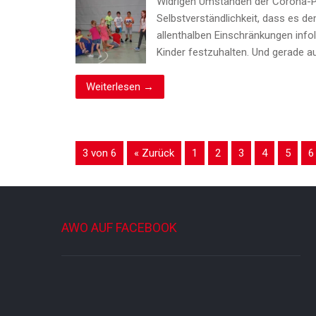
Widrigen Umständen der Corona-Pa
Selbstverständlichkeit, dass es d
allenthalben Einschränkungen info
Kinder festzuhalten. Und gerade a
Weiterlesen →
3 von 6
« Zurück
1
2
3
4
5
6
AWO AUF FACEBOOK