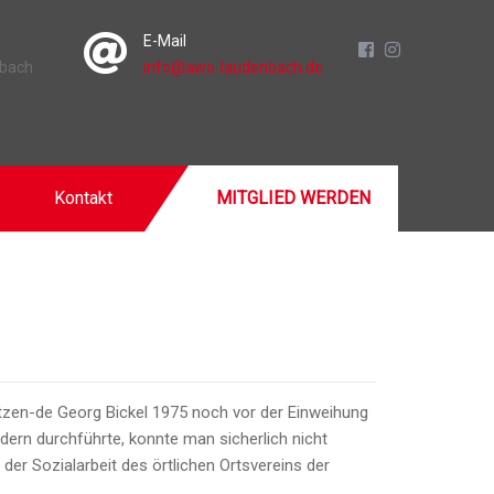
E-Mail
nbach
info@awo-laudenbach.de
Kontakt
MITGLIED WERDEN
tzen-de Georg Bickel 1975 noch vor der Einweihung
ern durchführte, konnte man sicherlich nicht
r Sozialarbeit des örtlichen Ortsvereins der