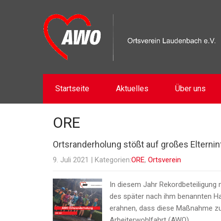
Startseite
Aktuelles
Über uns
ORE
Ortsranderholung stößt auf großes Elterni
9. Juli 2021
| Kategorien:
ORE
,
Ortsverein
In diesem Jahr Rekordbeteiligung
des später nach ihm benannten Hau
erahnen, dass diese Maßnahme zu e
Arbeiterwohlfahrt (AWO)…