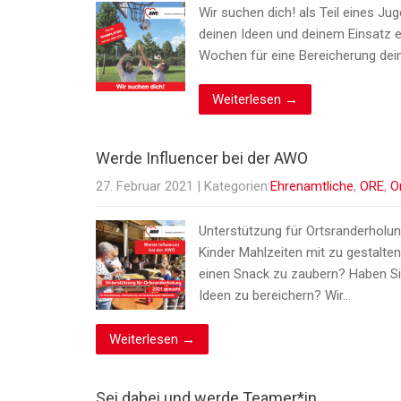
Wir suchen dich! als Teil eines J
deinen Ideen und deinem Einsatz e
Wochen für eine Bereicherung dein
Weiterlesen →
Werde Influencer bei der AWO
27. Februar 2021
| Kategorien:
Ehrenamtliche
,
ORE
,
O
Unterstützung für Ortsranderholun
Kinder Mahlzeiten mit zu gestalt
einen Snack zu zaubern? Haben Si
Ideen zu bereichern? Wir…
Weiterlesen →
Sei dabei und werde Teamer*in