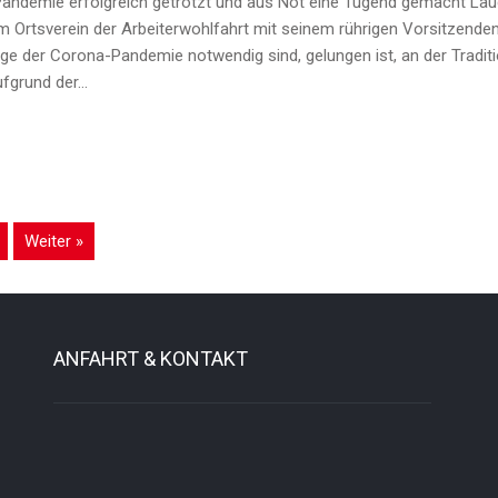
ndemie erfolgreich getrotzt und aus Not eine Tugend gemacht Laud
em Ortsverein der Arbeiterwohlfahrt mit seinem rührigen Vorsitzend
lge der Corona-Pandemie notwendig sind, gelungen ist, an der Tradit
ufgrund der…
Weiter »
ANFAHRT & KONTAKT