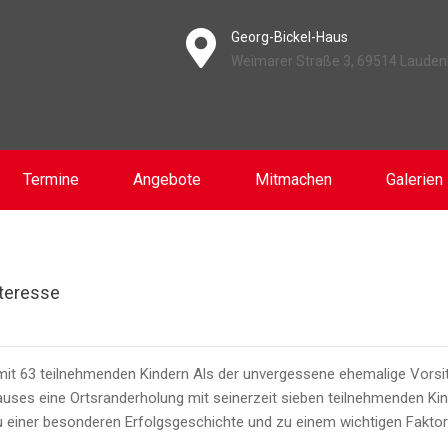
Georg-Bickel-Haus
Weimarer Straße 3, 69514 Laude
Termine
Angebote
Mitmachen
Galerien
nteresse
 mit 63 teilnehmenden Kindern Als der unvergessene ehemalige Vorsi
ses eine Ortsranderholung mit seinerzeit sieben teilnehmenden Kind
iner besonderen Erfolgsgeschichte und zu einem wichtigen Faktor de