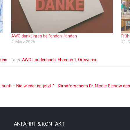
AWO dankt ihren helfenden Händen
Früh
4. März 2025
21. 
rein
| Tags:
AWO Laudenbach
,
Ehrenamt
,
Ortsverein
nt! – Nie wieder ist jetzt!“
Klimaforscherin Dr. Nicole Biebow de
ANFAHRT & KONTAKT