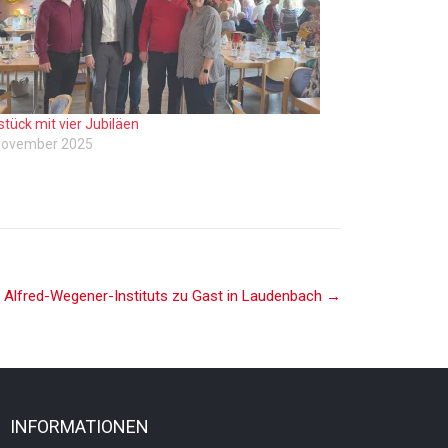
stück mit vier Jubiläen
November 2025
s Alfred-Wegener-Instituts zu Gast in Laudenbach
→
INFORMATIONEN