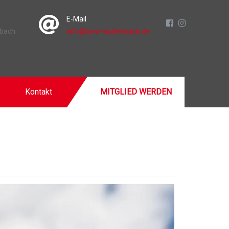
E-Mail
nbach
info@awo-laudenbach.de
Kontakt
MITGLIED WERDEN