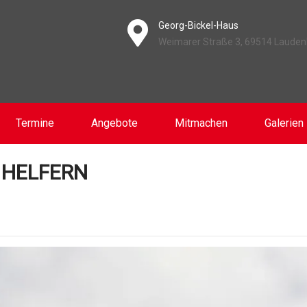
Georg-Bickel-Haus
Weimarer Straße 3, 69514 Laude
Termine
Angebote
Mitmachen
Galerien
HELFERN