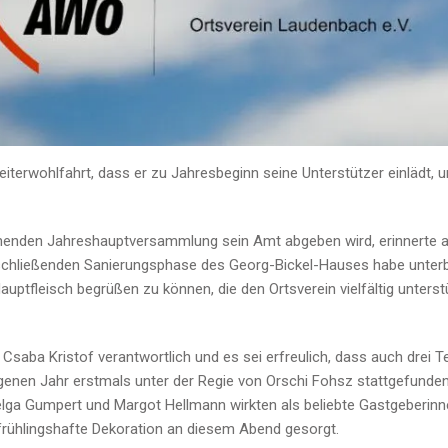
eiterwohlfahrt, dass er zu Jahresbeginn seine Unterstützer einlädt, 
enden Jahreshauptversammlung sein Amt abgeben wird, erinnerte an d
chließenden Sanierungsphase des Georg-Bickel-Hauses habe unterbre
auptfleisch begrüßen zu können, die den Ortsverein vielfältig unterst
e Csaba Kristof verantwortlich und es sei erfreulich, dass auch drei
ngenen Jahr erstmals unter der Regie von Orschi Fohsz stattgefunde
ga Gumpert und Margot Hellmann wirkten als beliebte Gastgeberinn
 frühlingshafte Dekoration an diesem Abend gesorgt.