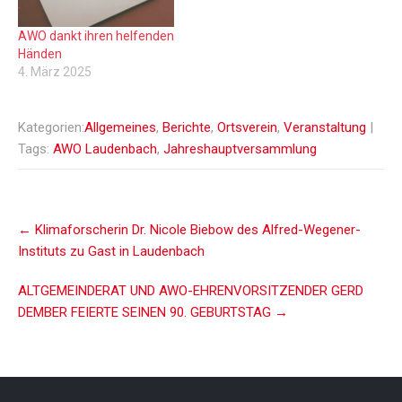
AWO dankt ihren helfenden
Händen
4. März 2025
Kategorien:
Allgemeines
,
Berichte
,
Ortsverein
,
Veranstaltung
|
Tags:
AWO Laudenbach
,
Jahreshauptversammlung
Post
←
Klimaforscherin Dr. Nicole Biebow des Alfred-Wegener-
navigation
Instituts zu Gast in Laudenbach
ALTGEMEINDERAT UND AWO-EHRENVORSITZENDER GERD
DEMBER FEIERTE SEINEN 90. GEBURTSTAG
→