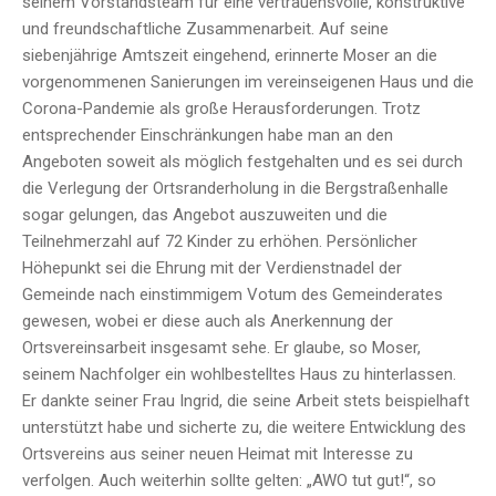
seinem Vorstandsteam für eine vertrauensvolle, konstruktive
und freundschaftliche Zusammenarbeit. Auf seine
siebenjährige Amtszeit eingehend, erinnerte Moser an die
vorgenommenen Sanierungen im vereinseigenen Haus und die
Corona-Pandemie als große Herausforderungen. Trotz
entsprechender Einschränkungen habe man an den
Angeboten soweit als möglich festgehalten und es sei durch
die Verlegung der Ortsranderholung in die Bergstraßenhalle
sogar gelungen, das Angebot auszuweiten und die
Teilnehmerzahl auf 72 Kinder zu erhöhen. Persönlicher
Höhepunkt sei die Ehrung mit der Verdienstnadel der
Gemeinde nach einstimmigem Votum des Gemeinderates
gewesen, wobei er diese auch als Anerkennung der
Ortsvereinsarbeit insgesamt sehe. Er glaube, so Moser,
seinem Nachfolger ein wohlbestelltes Haus zu hinterlassen.
Er dankte seiner Frau Ingrid, die seine Arbeit stets beispielhaft
unterstützt habe und sicherte zu, die weitere Entwicklung des
Ortsvereins aus seiner neuen Heimat mit Interesse zu
verfolgen. Auch weiterhin sollte gelten: „AWO tut gut!“, so