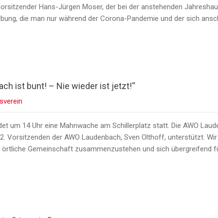
Vorsitzender Hans-Jürgen Moser, der bei der anstehenden Jahresha
te Übung, die man nur während der Corona-Pandemie und der sich an
 ist bunt! – Nie wieder ist jetzt!“
sverein
et um 14 Uhr eine Mahnwache am Schillerplatz statt. Die AWO Lauden
s 2. Vorsitzenden der AWO Laudenbach, Sven Olthoff, unterstützt. Wi
s örtliche Gemeinschaft zusammenzustehen und sich übergreifend f