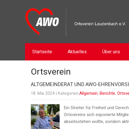
Startseite
Aktuelles
Über uns
Ortsverein
ALTGEMEINDERAT UND AWO-EHRENVORSIT
18. Mai 2024
| Kategorien:
Allgemein
,
Berichte
,
Ortsve
Ein Streiter für Freiheit und Gere
Ortsvereins sich exponierte Mitglie
abseitsstehen wollte, sondern akti