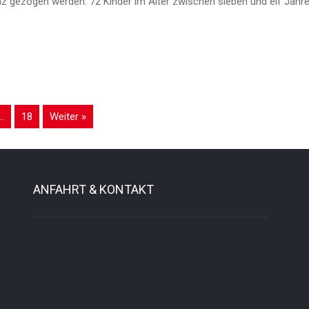
nz gezogen werden. 72 Kinder im Alter zwischen sieben und elf Jah
…
18
Weiter »
ANFAHRT & KONTAKT