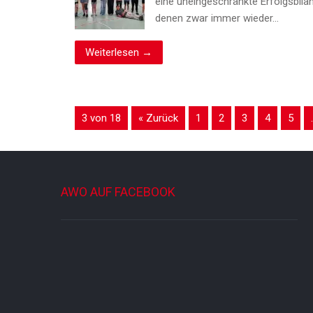
eine uneingeschränkte Erfolgsbila
denen zwar immer wieder…
Weiterlesen →
3 von 18
« Zurück
1
2
3
4
5
AWO AUF FACEBOOK