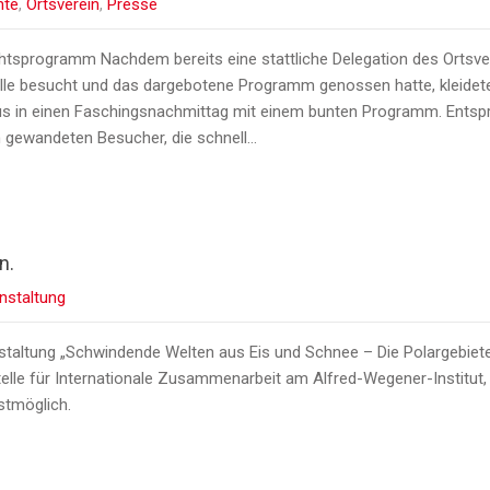
hte
,
Ortsverein
,
Presse
tsprogramm Nachdem bereits eine stattliche Delegation des Ortsver
halle besucht und das dargebotene Programm genossen hatte, klei
us in einen Faschingsnachmittag mit einem bunten Programm. Entspr
h gewandeten Besucher, die schnell…
n.
nstaltung
taltung „Schwindende Welten aus Eis und Schnee – Die Polargebiete 
telle für Internationale Zusammenarbeit am Alfred-Wegener-Institut, l
stmöglich.