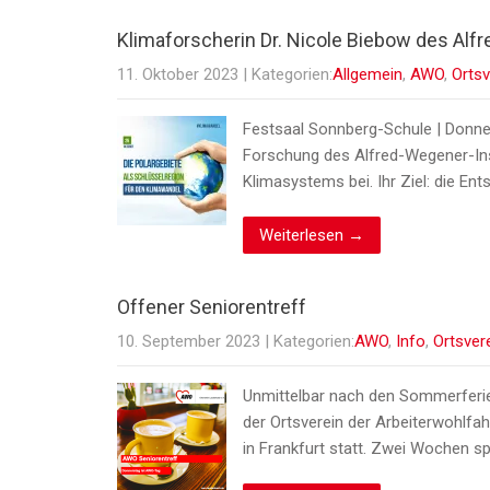
Klimaforscherin Dr. Nicole Biebow des Alf
11. Oktober 2023
| Kategorien:
Allgemein
,
AWO
,
Ortsv
Festsaal Sonnberg-Schule | Donners
Forschung des Alfred-Wegener-Inst
Klimasystems bei. Ihr Ziel: die 
Weiterlesen →
Offener Seniorentreff
10. September 2023
| Kategorien:
AWO
,
Info
,
Ortsver
Unmittelbar nach den Sommerferien
der Ortsverein der Arbeiterwohlfa
in Frankfurt statt. Zwei Wochen s