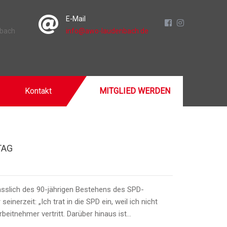
E-Mail
nbach
info@awo-laudenbach.de
Kontakt
MITGLIED WERDEN
TAG
lässlich des 90-jährigen Bestehens des SPD-
nerzeit: „Ich trat in die SPD ein, weil ich nicht
beitnehmer vertritt. Darüber hinaus ist…