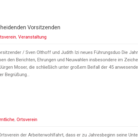
heidenden Vorsitzenden
tsverein
,
Veranstaltung
sitzender / Sven Olthoff und Judith Izi neues Führungsduo Die Ja
eben den Berichten, Ehrungen und Neuwahlen insbesondere im Zeich
ürgen Moser, die schließlich unter großem Beifall der 45 anwesende
iner Begrüßung…
mtliche
,
Ortsverein
Ortsverein der Arbeiterwohlfahrt, dass er zu Jahresbeginn seine Unter