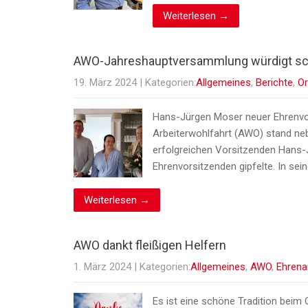
Weiterlesen →
AWO-Jahreshauptversammlung würdigt sc
19. März 2024
| Kategorien:
Allgemeines
,
Berichte
,
Or
Hans-Jürgen Moser neuer Ehrenvor
Arbeiterwohlfahrt (AWO) stand n
erfolgreichen Vorsitzenden Hans-J
Ehrenvorsitzenden gipfelte. In se
Weiterlesen →
AWO dankt fleißigen Helfern
1. März 2024
| Kategorien:
Allgemeines
,
AWO
,
Ehrena
Es ist eine schöne Tradition beim 