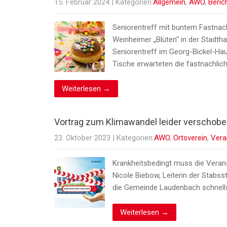
15. Februar 2024
| Kategorien:
Allgemein
,
AWO
,
Beric
Seniorentreff mit buntem Fastnach
Weinheimer „Blüten“ in der Stadt
Seniorentreff im Georg-Bickel-Ha
Tische erwarteten die fastnachlic
Weiterlesen →
Vortrag zum Klimawandel leider verschobe
23. Oktober 2023
| Kategorien:
AWO
,
Ortsverein
,
Vera
Krankheitsbedingt muss die Verans
Nicole Biebow, Leiterin der Stabss
die Gemeinde Laudenbach schnell
Weiterlesen →