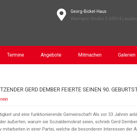
Georg-Bickel-Haus
Weimarer Straße 3, 69514 Laude
Termine
Angebote
Mitmachen
Galerien
ZENDER GERD DEMBER FEIERTE SEINEN 90. GEBURTS
rein
chtigkeit und eine funktionierende Gemeinschaft Als vor 33 Jahren an
der äußerten, warum sie Sozialdemokrat seien, schrieb Gerd Dember sei
v mitarbeiten in einer Partei, welche die besonderen Interessen der Ar