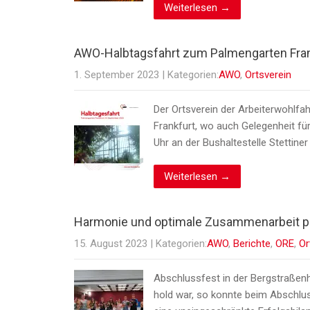
Weiterlesen →
AWO-Halbtagsfahrt zum Palmengarten Fran
1. September 2023
| Kategorien:
AWO
,
Ortsverein
Der Ortsverein der Arbeiterwohlfa
Frankfurt, wo auch Gelegenheit f
Uhr an der Bushaltestelle Stettin
Weiterlesen →
Harmonie und optimale Zusammenarbeit p
15. August 2023
| Kategorien:
AWO
,
Berichte
,
ORE
,
Or
Abschlussfest in der Bergstraßen
hold war, so konnte beim Abschlu