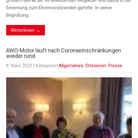
großem Beifall der 45 anwesenden Mitglieder und Gäste in der
Ernennung zum Ehrenvorsitzenden gipfelte. In seiner
Begrüßung…
Weiterlesen →
AWO-Motor läuft nach Coronaeinschränkungen
wieder rund
8. März 2023
| Kategorien:
Allgemeines
,
Ortsverein
,
Presse