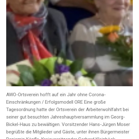
AWO-Ortsverein hofft auf ein Jahr ohne Corona-
Einschränkungen / Erfolgsmodell ORE Eine große
Tagesordnung hatte der Ortsverein der Arbeiterwohlfahrt bei
seiner gut besuchten Jahreshauptversammlung im Georg-
Bickel-Haus zu bewältigen. Vorsitzender Hans-Jürgen Moser
begrüßte die Mitglieder und Gäste, unter ihnen Bürgermeister