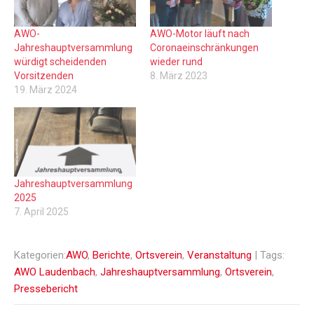
AWO-
AWO-Motor läuft nach
Jahreshauptversammlung
Coronaeinschränkungen
würdigt scheidenden
wieder rund
Vorsitzenden
8. März 2023
19. März 2024
Jahreshauptversammlung
2025
7. April 2025
Kategorien:
AWO
,
Berichte
,
Ortsverein
,
Veranstaltung
| Tags:
AWO Laudenbach
,
Jahreshauptversammlung
,
Ortsverein
,
Pressebericht