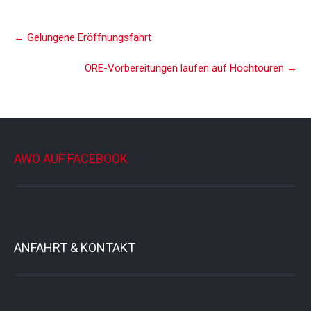
Post
←
Gelungene Eröffnungsfahrt
navigation
ORE-Vorbereitungen laufen auf Hochtouren
→
AWO AUF FACEBOOK
ANFAHRT & KONTAKT