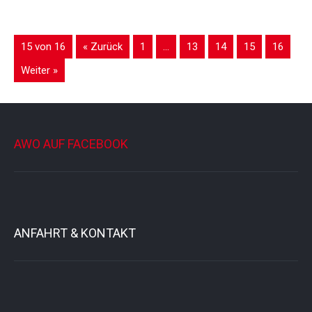
15 von 16
« Zurück
1
…
13
14
15
16
Weiter »
AWO AUF FACEBOOK
ANFAHRT & KONTAKT