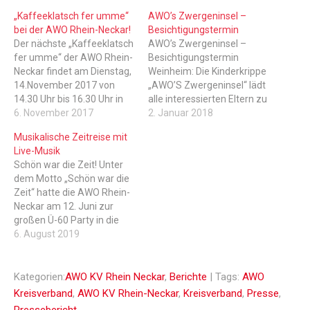
„Kaffeeklatsch fer umme“
AWO’s Zwergeninsel –
bei der AWO Rhein-Neckar!
Besichtigungstermin
Der nächste „Kaffeeklatsch
AWO’s Zwergeninsel –
fer umme“ der AWO Rhein-
Besichtigungstermin
Neckar findet am Dienstag,
Weinheim: Die Kinderkrippe
14.November 2017 von
„AWO’S Zwergeninsel“ lädt
14.30 Uhr bis 16.30 Uhr in
alle interessierten Eltern zu
der Cafeteria der AWO,
6. November 2017
einem Infonachmittag am
2. Januar 2018
Burggasse 23, 69469
Dienstag, den 12.12.2017
Musikalische Zeitreise mit
Weinheim statt. (Buslinie:
von 15:00 – 16:30 Uhr in die
Live-Musik
681,633, 634 Richtung
Räume der Kinderkrippe in
Schön war die Zeit! Unter
Gorxheimertal, Haltestelle
die Burggasse 23 in
dem Motto „Schön war die
Burggasse)Das etwas
Weinheim ein. Das Team
Zeit“ hatte die AWO Rhein-
andere Kaffeekränzchen
der Kinderkrippe stellt das
Neckar am 12. Juni zur
ist eine Informations- und
pädagogische Konzept vor
großen Ü-60 Party in die
Kontaktbörse für
und steht für Fragen…
Burggasse eingeladen.
6. August 2019
Seniorinnen und Senioren,
Mehr als 100 Gäste waren
Junggebliebene und…
gekommen und erlebten
bei Sonnenschein einen
Kategorien:
AWO KV Rhein Neckar
,
Berichte
| Tags:
AWO
unterhaltsamen
Kreisverband
,
AWO KV Rhein-Neckar
,
Kreisverband
,
Presse
,
Nachmittag mit Live-Musik
Pressebericht