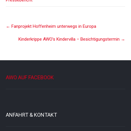
bei Kaffee und Kuchen. Die
älteste Teilnehmerin war
99…
Post
←
Fanprojekt Hoffenheim unterwegs in Europa
navigation
Kinderkrippe AWO’s Kindervilla – Besichtigungstermin
→
AWO AUF FACEBOOK
ANFAHRT & KONTAKT