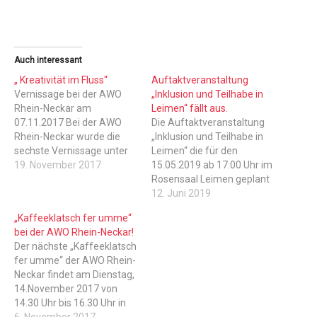
Auch interessant
„ Kreativität im Fluss“
Auftaktveranstaltung
Vernissage bei der AWO
„Inklusion und Teilhabe in
Rhein-Neckar am
Leimen“ fällt aus.
07.11.2017 Bei der AWO
Die Auftaktveranstaltung
Rhein-Neckar wurde die
„Inklusion und Teilhabe in
sechste Vernissage unter
Leimen“ die für den
dem Motto „Kreativität im
19. November 2017
15.05.2019 ab 17:00 Uhr im
Fluss“ mit Ansprachen von
Rosensaal Leimen geplant
AWO Geschäftsführerin
war, findet aus
12. Juni 2019
Bettina Latsch und Gabriele
organisatorischen Gründen
„Kaffeeklatsch fer umme“
Hoffmann, Leiterin der
nicht statt. Für Rückfragen
bei der AWO Rhein-Neckar!
Tagesstruktur, feierlich
stehen wir gerne zur
Der nächste „Kaffeeklatsch
eröffnet. Auch in diesem
Verfügung.AWO
fer umme“ der AWO Rhein-
Jahr wurden zahlreiche
Kreisverband Rhein-Neckar
Neckar findet am Dienstag,
und verschiedenste
e.V. www.awo-rhein-
14.November 2017 von
Kunstwerke ausgestellt,
neckar.de
14.30 Uhr bis 16.30 Uhr in
meist von Künstlern, die…