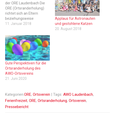
der ORE Laudenbach Die
ORE (Ortsranderholung)
richtet sich an Eltern
Applaus für Astronauten
beziehungsweise
und gestohlene Katzen
Alleinerziehende mit
11. Januar 2018
20. August 2018
Kindern von 6 - 11 Jahren
die in Laudenbach ansässig
sind.Für diese Kinder haben
wir in den ersten 2
Ferienwochen der
Sommerferien von Baden-
Württemberg ein
Gute Perspektiven für die
"Ferienprogramm".Die
Ortsranderholung des
Kinder werden tagsüber
AWO-Ortsvereins
von sogenannten Teamern
21. Juni 2020
betreut und…
Kategorien:
ORE
,
Ortsverein
| Tags:
AWO Laudenbach
,
Ferienfreizeit
,
ORE
,
Ortsranderholung
,
Ortsverein
,
Pressebericht