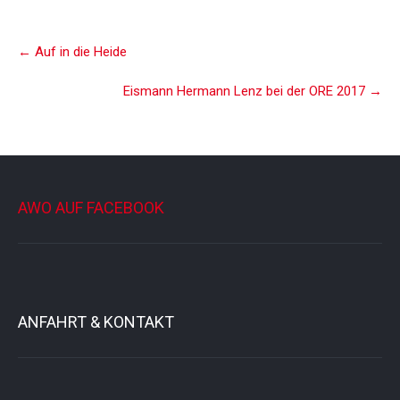
Post
←
Auf in die Heide
navigation
Eismann Hermann Lenz bei der ORE 2017
→
AWO AUF FACEBOOK
ANFAHRT & KONTAKT