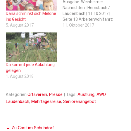
Ausgabe: Weinheimer
Nachrichten | Hemsbach /
Dana schminkt sich Melone
Laudenbach | 11.10.2017 |
ins Gesicht.
Seite 13 Arbeiterwohlfahrt:
5. August 2017
Heiterer
11. Oktober 2017
Seniorennachmittag im
Georg-Bickel-Haus Viel
Spaß bei Spielen wie Skat
und Uno LAUDENBACH.
Vergnüglich war es wieder
einmal am Donnerstag im
Da kommt jede Abkühlung
Georg-Bickel-Haus des
gelegen
AWO. Wie so oft lud die
1. August 2018
AWO wieder zum
„offenem Seniorentreff…
Kategorien:
Ortsverein
,
Presse
| Tags:
Ausflung
,
AWO
Laudenbach
,
Mehrtagesreise
,
Seniorenangebot
Post
←
Zu Gast im Schuhdorf
navigation