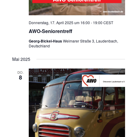
e
e
n
n
-
N
S
Donnerstag, 17. April 2025 um 16:00
-
19:00
CEST
a
AWO-Seniorentreff
u
v
i
c
Georg-Bickel-Haus
Weimarer Straße 3, Laudenbach,
g
Deutschland
h
a
t
e
Mai 2025
i
o
u
n
DO.
n
8
d
A
n
s
i
c
h