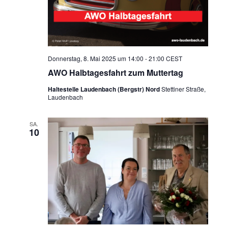
t
e
n
,
Donnerstag, 8. Mai 2025 um 14:00
-
21:00
CEST
N
AWO Halbtagesfahrt zum Muttertag
a
Haltestelle Laudenbach (Bergstr) Nord
Stettiner Straße,
v
Laudenbach
i
g
SA.
10
a
t
i
o
n