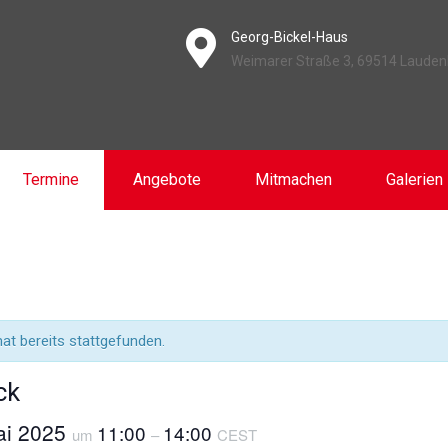
Georg-Bickel-Haus
Weimarer Straße 3, 69514 Laude
Termine
Angebote
Mitmachen
Galerien
at bereits stattgefunden.
ck
ai 2025
11:00
14:00
um
–
CEST