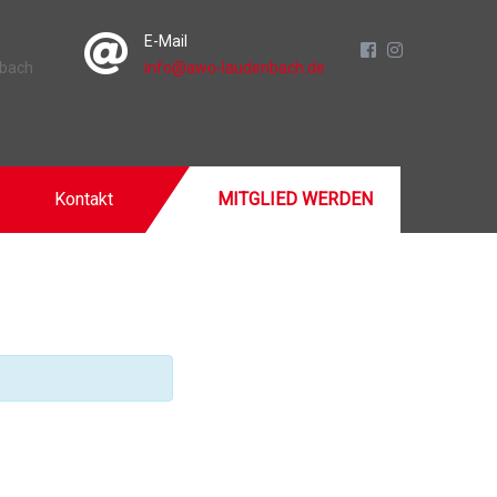
E-Mail
nbach
info@awo-laudenbach.de
Kontakt
MITGLIED WERDEN