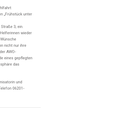
hlfahrt
en „Frühstück unter
Straße 3, ein.
 Helferinnen wieder
ne Wünsche
n nicht nur ihre
 der AWO-
nde eines gepflegten
osphäre das
isatorin und
Telefon 06201-