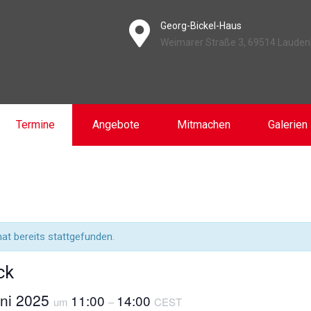
Georg-Bickel-Haus
Weimarer Straße 3, 69514 Laude
Termine
Angebote
Mitmachen
Galerien
at bereits stattgefunden.
ck
uni 2025
11:00
14:00
um
–
CEST