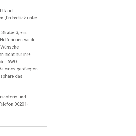
hlfahrt
en „Frühstück unter
Straße 3, ein.
 Helferinnen wieder
ne Wünsche
n nicht nur ihre
 der AWO-
nde eines gepflegten
osphäre das
isatorin und
Telefon 06201-