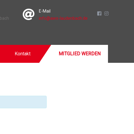
E-Mail
nbach
info@awo-laudenbach.de
Kontakt
MITGLIED WERDEN