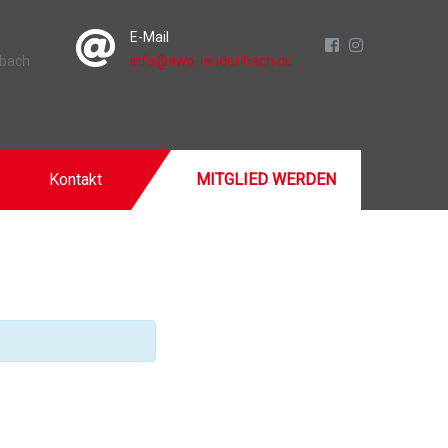
E-Mail
nbach
info@awo-laudenbach.de
Kontakt
MITGLIED WERDEN