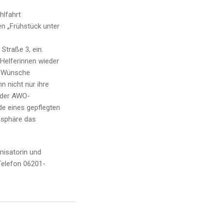
hlfahrt
en „Frühstück unter
Straße 3, ein.
 Helferinnen wieder
ne Wünsche
n nicht nur ihre
 der AWO-
nde eines gepflegten
osphäre das
isatorin und
Telefon 06201-