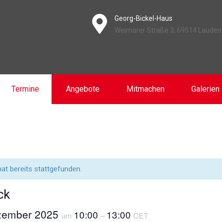
Georg-Bickel-Haus
Weimarer Straße 3, 69514 Laude
Termine
Angebote
Mitmachen
Galerien
at bereits stattgefunden.
ck
ezember 2025
10:00
13:00
um
–
CET