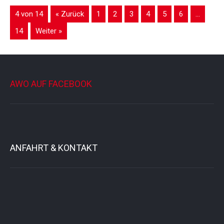
4 von 14
« Zurück
1
2
3
4
5
6
…
14
Weiter »
AWO AUF FACEBOOK
ANFAHRT & KONTAKT