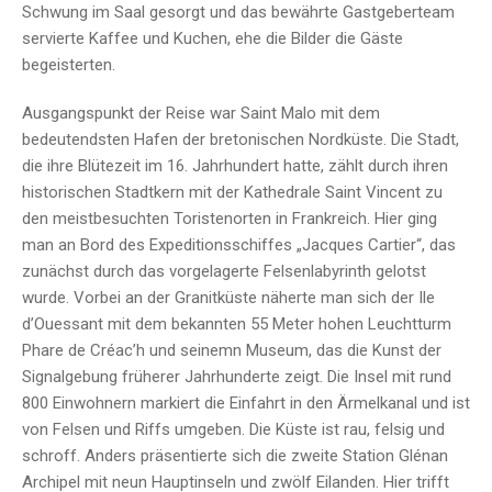
Schwung im Saal gesorgt und das bewährte Gastgeberteam
servierte Kaffee und Kuchen, ehe die Bilder die Gäste
begeisterten.
Ausgangspunkt der Reise war Saint Malo mit dem
bedeutendsten Hafen der bretonischen Nordküste. Die Stadt,
die ihre Blütezeit im 16. Jahrhundert hatte, zählt durch ihren
historischen Stadtkern mit der Kathedrale Saint Vincent zu
den meistbesuchten Toristenorten in Frankreich. Hier ging
man an Bord des Expeditionsschiffes „Jacques Cartier“, das
zunächst durch das vorgelagerte Felsenlabyrinth gelotst
wurde. Vorbei an der Granitküste näherte man sich der Ile
d’Ouessant mit dem bekannten 55 Meter hohen Leuchtturm
Phare de Créac’h und seinemn Museum, das die Kunst der
Signalgebung früherer Jahrhunderte zeigt. Die Insel mit rund
800 Einwohnern markiert die Einfahrt in den Ärmelkanal und ist
von Felsen und Riffs umgeben. Die Küste ist rau, felsig und
schroff. Anders präsentierte sich die zweite Station Glénan
Archipel mit neun Hauptinseln und zwölf Eilanden. Hier trifft