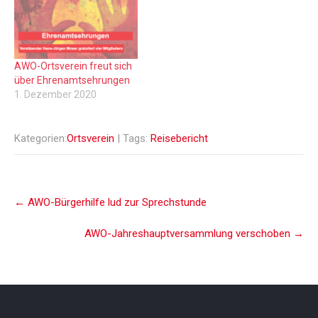
AWO-Ortsverein freut sich
über Ehrenamtsehrungen
1. Dezember 2020
Kategorien:
Ortsverein
| Tags:
Reisebericht
Post
←
AWO-Bürgerhilfe lud zur Sprechstunde
navigation
AWO-Jahreshauptversammlung verschoben
→