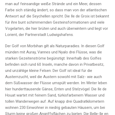
man auf feinsandige weiße Strände und ein Meer, dessen
Farbe sich ständig ändert, so dass man von der atlantischen
Antwort auf die Seychellen spricht. Die Ile de Groix ist bekannt
für ihre bunt schimmernden Gesteinsformationen und viele
Vogelarten, die hier brüten und auch überwintern und liegt vor
Lorient, der Partnerstadt Ludwigshafens.
Der Golf von Morbihan gilt als Naturparadies. In diesen Golf
münden mit Auray, Vannes und Nyalo drei Flüsse, was die
starken Gezeitenströme begünstigt. Innerhalb des Golfes
befinden sich rund 60 Inseln, manche davon in Privatbesitz,
und unzählige kleine Felsen. Der Golf ist ideal für die
Austernzucht, weil die Austern sowohl mit Salz- wie auch
dem Süßwasser der Flüsse umspült werden. Im Winter leben
hier hunderttausende Gänse, Enten und Stelzvögel. Die Ile de
Houat wartet mit feinem Sand, türkisfarbenem Wasser und
tollen Wanderwegen auf. Auf knapp drei Quadratkilometern
wohnen 230 Einwohner in niedrig gebauten Häusern, um bei
Sturm keine großen Angriffsflächen zu bieten. Die Belle-Ile en