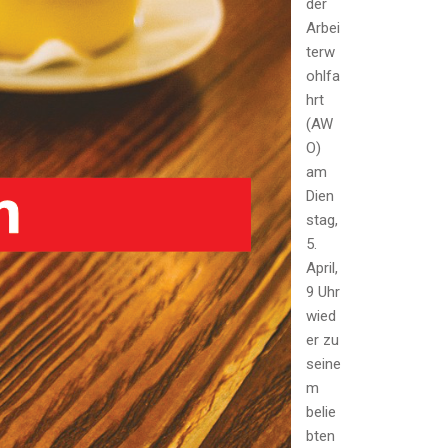
der
Arbei
terw
ohlfa
hrt
(AW
O)
am
Dien
stag,
5.
April,
9 Uhr
wied
er zu
seine
m
belie
bten