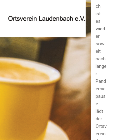
ch
ist
es
wied
er
sow
eit:
nach
lange
r
Pand
emie
paus
e
lädt
der
Ortsv
erein