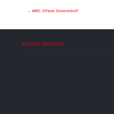
Post
←
AWO: Offener Seniorentreff
navigation
AWO AUF FACEBOOK