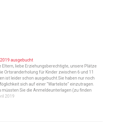
2019 ausgebucht
e Eltern, liebe Erziehungsberechtigte, unsere Plätze
die Ortsranderholung für Kinder zwischen 6 und 11
en ist leider schon ausgebucht.Sie haben nur noch
Möglichkeit sich auf einer "Warteliste" einzutragen.
 müssten Sie die Anmeldeunterlagen (zu finden
r ORE - ORE 2019) an uns senden. Gerne auch per
ril 2019
 falls…