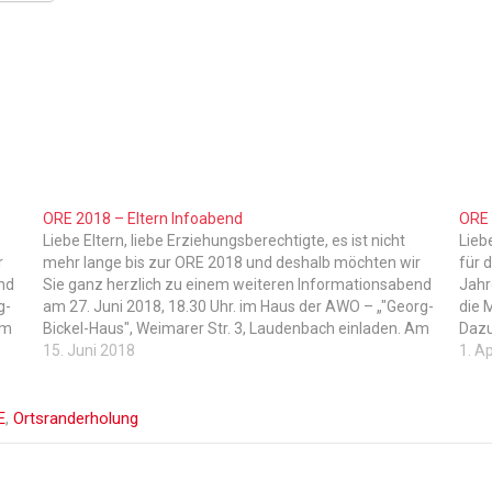
ORE 2018 – Eltern Infoabend
ORE 
Liebe Eltern, liebe Erziehungsberechtigte, es ist nicht
Lieb
r
mehr lange bis zur ORE 2018 und deshalb möchten wir
für 
nd
Sie ganz herzlich zu einem weiteren Informationsabend
Jahr
g-
am 27. Juni 2018, 18.30 Uhr. im Haus der AWO – „"Georg-
die 
Am
Bickel-Haus", Weimarer Str. 3, Laudenbach einladen. Am
Dazu
besagten Termin geht es um Informationen
15. Juni 2018
unte
1. Ap
unsererseits, als…
Mail,
E
,
Ortsranderholung