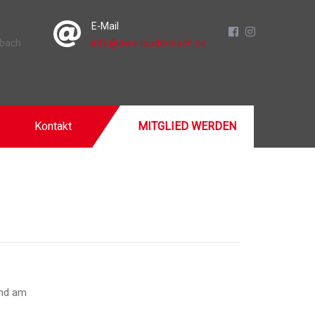
E-Mail
nbach
info@awo-laudenbach.de
Kontakt
MITGLIED WERDEN
end am