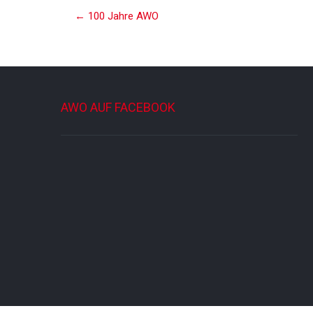
Post
←
100 Jahre AWO
navigation
AWO AUF FACEBOOK