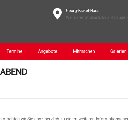
Georg-Bickel-Haus
Weimarer Straße 3, 69514 Laude
Termine
Angebote
Mitmachen
Galerien
OABEND
alb möchten wir Sie ganz herzlich zu einem weiteren Informationsab