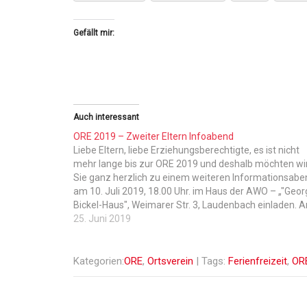
Gefällt mir:
Auch interessant
ORE 2019 – Zweiter Eltern Infoabend
Liebe Eltern, liebe Erziehungsberechtigte, es ist nicht
mehr lange bis zur ORE 2019 und deshalb möchten wi
Sie ganz herzlich zu einem weiteren Informationsabe
am 10. Juli 2019, 18.00 Uhr. im Haus der AWO – „"Geor
Bickel-Haus", Weimarer Str. 3, Laudenbach einladen. 
besagten Termin geht es um Informationen
25. Juni 2019
unsererseits, als…
Kategorien:
ORE
,
Ortsverein
| Tags:
Ferienfreizeit
,
OR