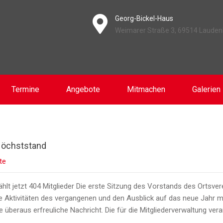
Georg-Bickel-Haus
Weimarer Straße 3, 69514 Laude
Termine
Angebote
Mitmachen
Galerien
 Höchststand
te
ählt jetzt 404 Mitglieder Die erste Sitzung des Vorstands des Ortsve
ie Aktivitäten des vergangenen und den Ausblick auf das neue Jahr 
e überaus erfreuliche Nachricht. Die für die Mitgliederverwaltung vera