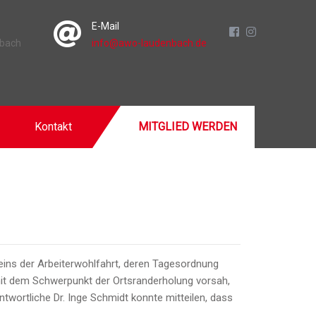
E-Mail
nbach
info@awo-laudenbach.de
Kontakt
MITGLIED WERDEN
reins der Arbeiterwohlfahrt, deren Tagesordnung
mit dem Schwerpunkt der Ortsranderholung vorsah,
ntwortliche Dr. Inge Schmidt konnte mitteilen, dass