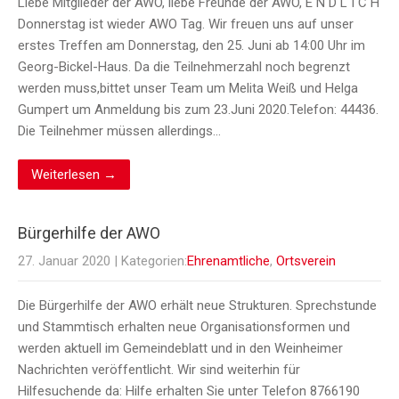
Liebe Mitglieder der AWO, liebe Freunde der AWO, E N D L I C H
Donnerstag ist wieder AWO Tag. Wir freuen uns auf unser
erstes Treffen am Donnerstag, den 25. Juni ab 14:00 Uhr im
Georg-Bickel-Haus. Da die Teilnehmerzahl noch begrenzt
werden muss,bittet unser Team um Melita Weiß und Helga
Gumpert um Anmeldung bis zum 23.Juni 2020.Telefon: 44436.
Die Teilnehmer müssen allerdings…
Weiterlesen →
Bürgerhilfe der AWO
27. Januar 2020
| Kategorien:
Ehrenamtliche
,
Ortsverein
Die Bürgerhilfe der AWO erhält neue Strukturen. Sprechstunde
und Stammtisch erhalten neue Organisationsformen und
werden aktuell im Gemeindeblatt und in den Weinheimer
Nachrichten veröffentlicht. Wir sind weiterhin für
Hilfesuchende da: Hilfe erhalten Sie unter Telefon 8766190