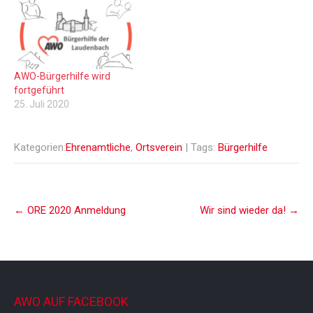
AWO-Bürgerhilfe wird
fortgeführt
25. Juli 2020
Kategorien:
Ehrenamtliche
,
Ortsverein
| Tags:
Bürgerhilfe
Post
←
ORE 2020 Anmeldung
Wir sind wieder da!
→
navigation
AWO AUF FACEBOOK