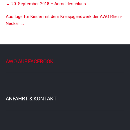
Post
←
20. September 2018 – Anmeldeschluss
navigation
Ausflüge für Kinder mit dem Kreisjugendwerk der AWO Rhein-
Neckar
→
AWO AUF FACEBOOK
ANFAHRT & KONTAKT