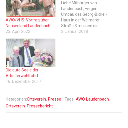
Liebe Mitbürger von
Laudenbach, wegen
Umbau des Georg-Bickel-
AWO/VHS: Vortrag über
Haus in der Weimarer
Neuseeland Laudenbach
Straße 3 müssen die
23. April 2022
bereits bekanntgegebenen
2. Januar 2018
Termine im Februar und
vermutlich auch im März
2018, wie z.B.
Seniorenfrühstück oder
Seniorentreff, leider
entfallen. Bitte beachten
Die gute Seele der
Sie unsere Mitteilungen auf
Arbeiterwohlfahrt
dieser Homepage wie auch
16. Dezember 2017
die Pressemitteilungen im
Laudenbacher
Mitteilungsblatt. Bilder
Kategorien:
Ortsverein
,
Presse
| Tags:
AWO Laudenbach
,
zum…
Ortsverein
,
Pressebericht