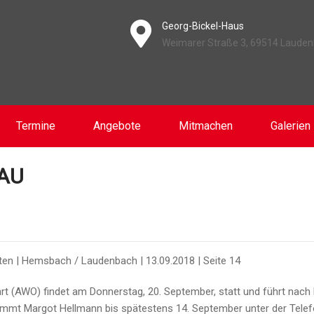
Georg-Bickel-Haus
Weimarer Straße 3, 69514 Laude
Termine
Angebote
Mitmachen
Galerien
AU
en | Hemsbach / Laudenbach | 13.09.2018 | Seite 14
hrt (AWO) findet am Donnerstag, 20. September, statt und führt na
n nimmt Margot Hellmann bis spätestens 14. September unter der Te