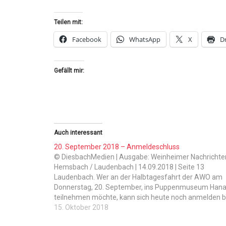
Teilen mit:
Facebook
WhatsApp
X
D
Gefällt mir:
Auch interessant
20. September 2018 – Anmeldeschluss
© DiesbachMedien | Ausgabe: Weinheimer Nachrichten
Hemsbach / Laudenbach | 14.09.2018 | Seite 13
Laudenbach. Wer an der Halbtagesfahrt der AWO am
Donnerstag, 20. September, ins Puppenmuseum Han
teilnehmen möchte, kann sich heute noch anmelden b
Margot Hellmann unter Telefon 06201/ 421 94. Abfah
15. Oktober 2018
ist am 20. September um…