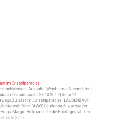
ast im Cristallparadies
esbachMedien | Ausgabe: Weinheimer Nachrichten |
bach / Laudenbach | 28.10.2017 | Seite 14
rwegs Zu Gast im „Cristallparadies“ LAUDENBACH.
Arbeiterwohlfahrt (AWO) Laudenbach war wieder
rwegs. Margot Hellmann, die die Halbtagesfahrten
nisiert, führte die Reisetruppe dieses Mal nach
ovember 2017
arzimmern. Nach einer 90 Minuten andauernden