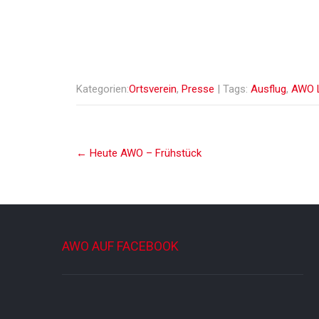
Kategorien:
Ortsverein
,
Presse
| Tags:
Ausflug
,
AWO 
Post
←
Heute AWO – Frühstück
navigation
AWO AUF FACEBOOK