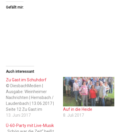
Gefällt mir:
Auch interessant
Zu Gast im Schuhdorf
© DiesbachMedien |
Ausgabe: Weinheimer
Nachrichten | Hemsbach /
Laudenbach | 13.06.2017 |
Auf in die Heide
Seite 12 Zu Gast im
8. Juli 2017
Schuhdorf LAUDENBACH.
13. Juni 2017
Die Arbeiterwohlfahrt
Ü-60-Party mit Live-Musik
(AWO) war auf
„Schön war die Zeit“ heißt