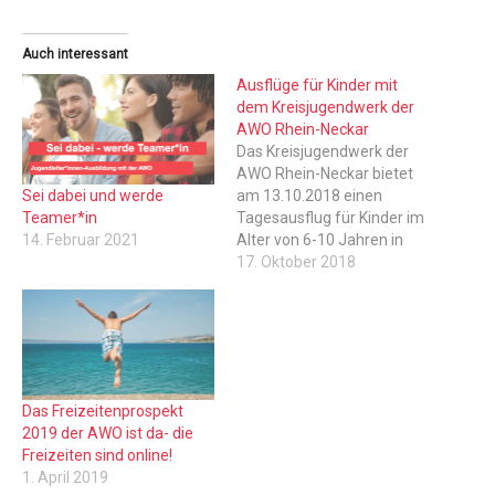
Auch interessant
Ausflüge für Kinder mit
dem Kreisjugendwerk der
AWO Rhein-Neckar
Das Kreisjugendwerk der
AWO Rhein-Neckar bietet
Sei dabei und werde
am 13.10.2018 einen
Teamer*in
Tagesausflug für Kinder im
14. Februar 2021
Alter von 6-10 Jahren in
das Technomuseum
17. Oktober 2018
Mannheim mit einem
anschließenden Besuch
des Luisenparks an.
Begleiten werden diesen
Ausflug unsere
pädagogisch geschulten
Das Freizeitenprospekt
Freizeitbetreuer*innen. Der
2019 der AWO ist da- die
Ausflug wird von 10:00 –
Freizeiten sind online!
18:00 Uhr andauern und je
1. April 2019
nach