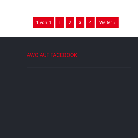
1 von 4
1
2
3
4
Weiter »
AWO AUF FACEBOOK