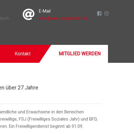
E-Mail
nbach
info@awo-laudenbach.de
Kontakt
MITGLIED WERDEN
en über 27 Jahre
ugendliche und Erwachsene in den Bereichen
willige, FSJ (Freiwilliges Soziales Jahr) und BFD,
en. Ein Freiwilligendienst beginnt ab 01.09.