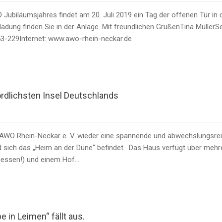
biläumsjahres findet am 20. Juli 2019 ein Tag der offenen Tür in d
nladung finden Sie in der Anlage. Mit freundlichen GrüßenTina Mülle
3-229Internet: www.awo-rhein-neckar.de
rdlichsten Insel Deutschlands
 AWO Rhein-Neckar e. V. wieder eine spannende und abwechslungsreich
nd sich das „Heim an der Düne“ befindet. Das Haus verfügt über meh
rgessen!) und einem Hof…
e in Leimen“ fällt aus.