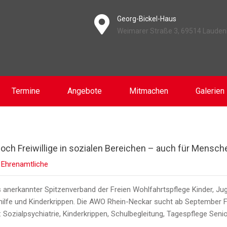
Georg-Bickel-Haus
Weimarer Straße 3, 69514 Laude
Termine
Angebote
Mitmachen
Galerien
och Freiwillige in sozialen Bereichen – auch für Mensch
,
Ehrenamtliche
s anerkannter Spitzenverband der Freien Wohlfahrtspflege Kinder, J
hilfe und Kinderkrippen. Die AWO Rhein-Neckar sucht ab September Frei
: Sozialpsychiatrie, Kinderkrippen, Schulbegleitung, Tagespflege Senior