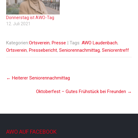
Donnerstag ist AWO-Tag
12. Juli 2021
Kategorien:
Ortsverein
,
Presse
| Tags:
AWO Laudenbach
,
Ortsverein
,
Pressebericht
,
Seniorennachmittag
,
Seniorentreff
Post
←
Heiterer Seniorennachmittag
navigation
Oktoberfest – Gutes Frühstück bei Freunden
→
AWO AUF FACEBOOK