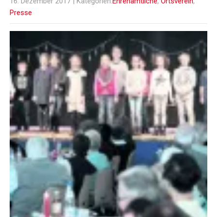
16. Dezember 2017
| Kategorien:
Ehrenamtliche
,
Ortsverein
,
Presse