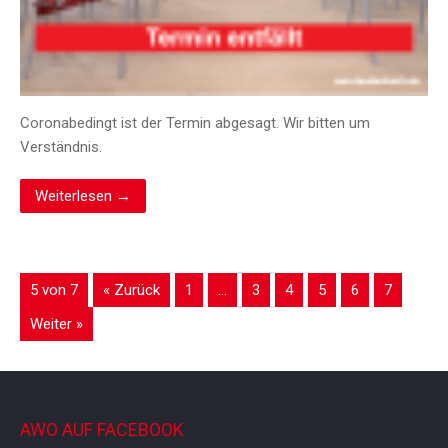
Coronabedingt ist der Termin abgesagt. Wir bitten um
Verständnis.
Weiterlesen →
5 von 7
« Zurück
1
…
3
4
5
6
7
Weiter »
AWO AUF FACEBOOK