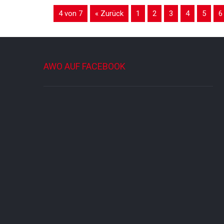
4 von 7
« Zurück
1
2
3
4
5
6
AWO AUF FACEBOOK