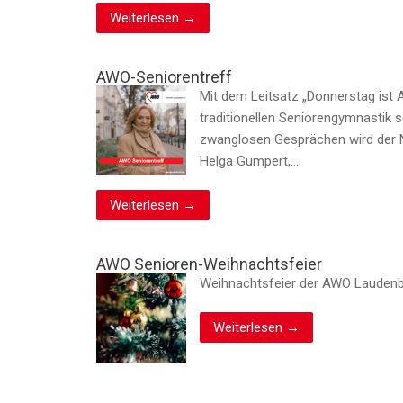
Weiterlesen →
AWO-Seniorentreff
Mit dem Leitsatz „Donnerstag ist 
traditionellen Seniorengymnastik 
zwanglosen Gesprächen wird der N
Helga Gumpert,…
Weiterlesen →
AWO Senioren-Weihnachtsfeier
Weihnachtsfeier der AWO Laudenb
Weiterlesen →