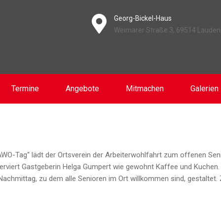
Georg-Bickel-Haus
Weimarer Straße 3, 69514 Laude
Termine
Angebote
Mitmachen
Galerien
AWO-Tag“ lädt der Ortsverein der Arbeiterwohlfahrt zum offenen Seni
serviert Gastgeberin Helga Gumpert wie gewohnt Kaffee und Kuchen.
achmittag, zu dem alle Senioren im Ort willkommen sind, gestaltet