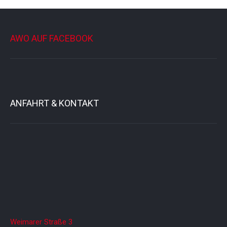
a
l
t
u
AWO AUF FACEBOOK
n
g
-
N
a
v
i
ANFAHRT & KONTAKT
g
a
t
i
o
n
Weimarer Straße 3