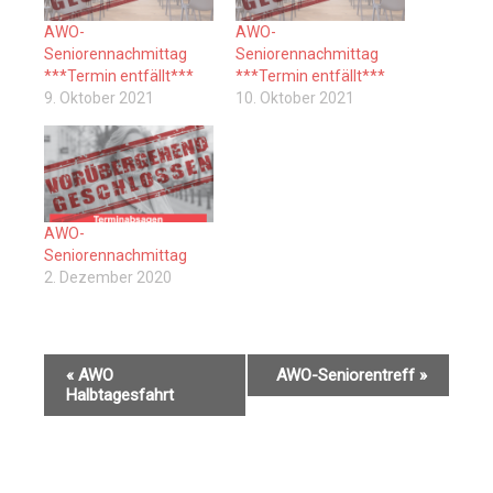
AWO-
AWO-
Seniorennachmittag
Seniorennachmittag
***Termin entfällt***
***Termin entfällt***
9. Oktober 2021
10. Oktober 2021
AWO-
Seniorennachmittag
2. Dezember 2020
V
«
AWO
AWO-Seniorentreff
»
e
Halbtagesfahrt
r
a
n
s
t