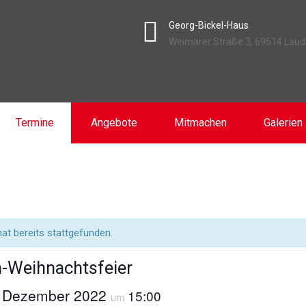
Georg-Bickel-Haus
Weimarer Straße 3, 69514 Lau
Termine
Angebote
Mitmachen
Galerien
at bereits stattgefunden.
-Weihnachtsfeier
. Dezember 2022
15:00
um