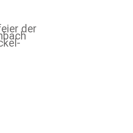
eier der
nbach
ckel-