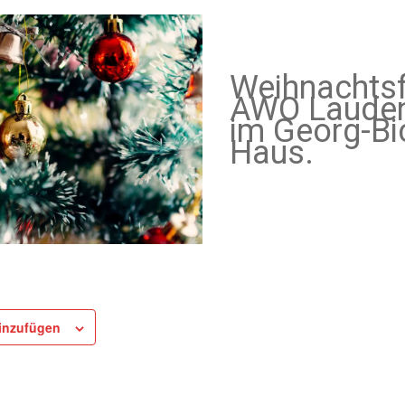
Weihnachtsf
AWO Laude
im Georg-Bi
Haus.
inzufügen