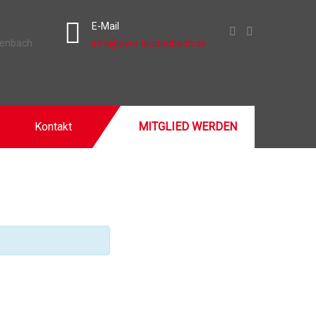
E-Mail
denbach
info@awo-laudenbach.de
Kontakt
MITGLIED WERDEN