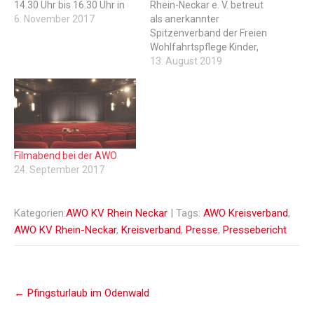
14.30 Uhr bis 16.30 Uhr in
Rhein-Neckar e. V. betreut
der Cafeteria der AWO,
6. November 2017
als anerkannter
Burggasse 23, 69469
Spitzenverband der Freien
Weinheim statt. (Buslinie:
Wohlfahrtspflege Kinder,
681,633, 634 Richtung
Jugendliche und
13. August 2019
Gorxheimertal, Haltestelle
Erwachsene in den
Burggasse)Das etwas
Bereichen
andere Kaffeekränzchen
Sozialpsychiatrie,
ist eine Informations- und
Seniorenhilfe, Kinder- und
Kontaktbörse für
Jugendhilfe und
Seniorinnen und Senioren,
Kinderkrippen. Die AWO
Filmabend bei der AWO
Junggebliebene und…
Rhein-Neckar sucht ab
24. September 2017
September Freiwillige, FSJ
(Freiwilliges Soziales Jahr)
und BFD,
Kategorien:
AWO KV Rhein Neckar
| Tags:
AWO Kreisverband
,
(Bundesfreiwilligendienst)
AWO KV Rhein-Neckar
,
Kreisverband
,
Presse
,
Pressebericht
in sozialen Bereichen, wie:
Sozialpsychiatrie,
Kinderkrippen,
Schulbegleitung,
Post
Tagespflege Senioren.…
←
Pfingsturlaub im Odenwald
navigation