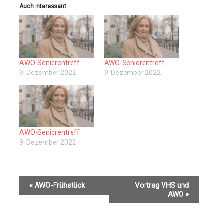
Auch interessant
AWO-Seniorentreff
AWO-Seniorentreff
9. Dezember 2022
9. Dezember 2022
AWO-Seniorentreff
9. Dezember 2022
V
«
AWO-Frühstück
Vortrag VHS und
e
AWO
»
r
a
n