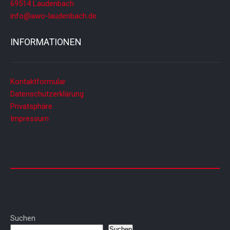
a
69514 Laudenbach
t
info@awo-laudenbach.de
i
INFORMATIONEN
o
n
Kontaktformular
Datenschutzerklärung
Privatsphäre
Impressum
Suchen
Suchen