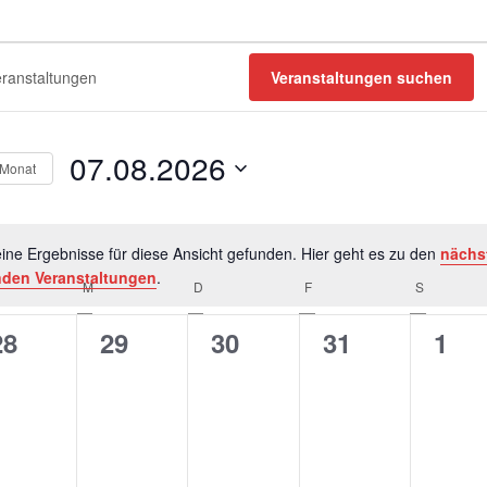
tungen
Veranstaltungen suchen
07.08.2026
 Monat
D
a
ine Ergebnisse für diese Ansicht gefunden. Hier geht es zu den
nächs
t
H
den Veranstaltungen
.
u
ENSTAG
M
MITTWOCH
D
DONNERSTAG
F
FREITAG
S
SAMSTAG
i
m
n
w
0
0
0
0
0
28
29
30
31
1
w
ä
V
V
V
V
V
e
h
i
e
e
e
e
e
l
s
e
r
r
r
r
n