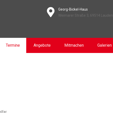
Georg-Bickel-Haus
Weimarer Straße 3, 69514 Laude
Termine
Angebote
Mitmachen
Galerien
elfer