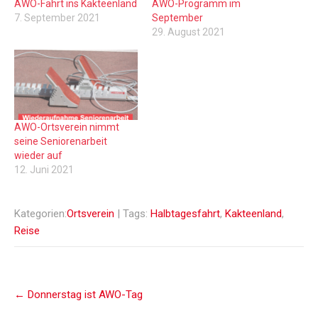
AWO-Fahrt ins Kakteenland
AWO-Programm im
7. September 2021
September
29. August 2021
AWO-Ortsverein nimmt
seine Seniorenarbeit
wieder auf
12. Juni 2021
Kategorien:
Ortsverein
| Tags:
Halbtagesfahrt
,
Kakteenland
,
Reise
Post
←
Donnerstag ist AWO-Tag
navigation