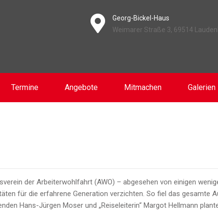
Georg-Bickel-Haus
Weimarer Straße 3, 69514 Laude
Termine
Angebote
Mitmachen
Galerien
tsverein der Arbeiterwohlfahrt (AWO) – abgesehen von einigen weni
äten für die erfahrene Generation verzichten. So fiel das gesamte
nden Hans-Jürgen Moser und „Reiseleiterin“ Margot Hellmann planten 