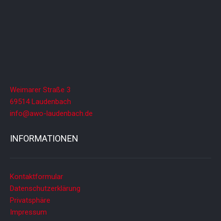
A
n
s
i
c
h
t
Weimarer Straße 3
e
69514 Laudenbach
n
info@awo-laudenbach.de
,
INFORMATIONEN
N
a
v
Kontaktformular
i
Datenschutzerklärung
g
Privatsphäre
a
Impressum